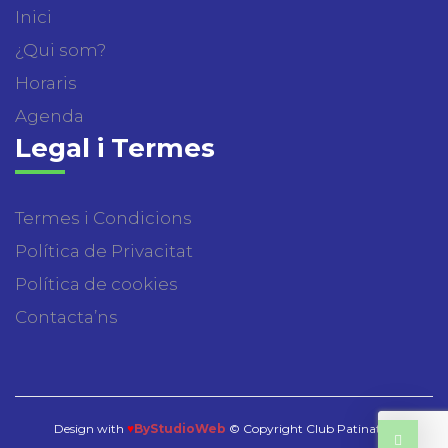
Inici
¿Qui som?
Horaris
Agenda
Legal i Termes
Termes i Condicions
Política de Privacitat
Política de cookies
Contacta’ns
Design with
♥
ByStudioWeb
© Copyright Club Patinatge