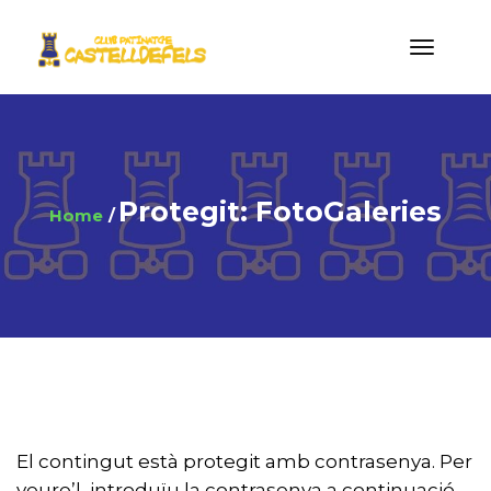
Protegit: FotoGaleries
Home
El contingut està protegit amb contrasenya. Per
veure’l, introduïu la contrasenya a continuació.