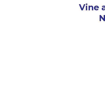
Vine 
N