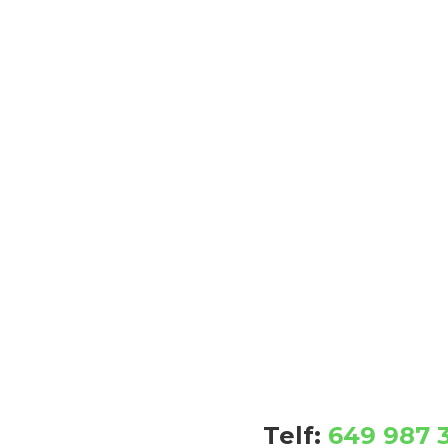
VOLS FORMAR PART DEL NOSTRE CLU
Animat i vine a coneixer el nostre club
funcionament i tot el que has de saber
Ens agradarà conèixer-te. T’esperem!
Telf:
649 987 