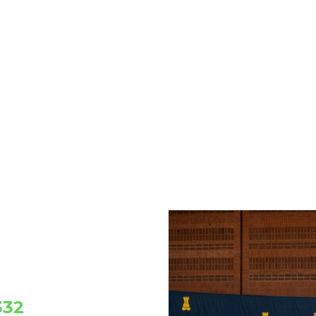
B DE PATINATGE?
, t’explicarem el
 i necessites.
332