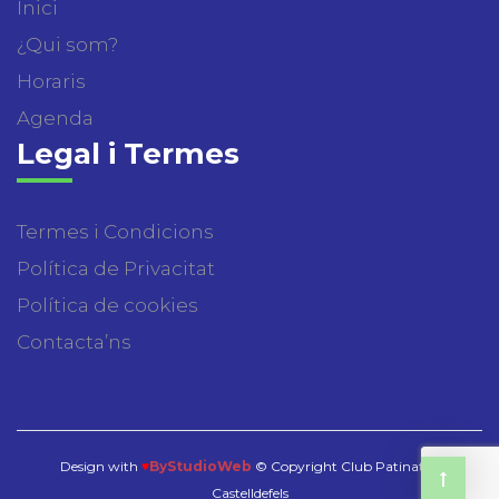
Inici
¿Qui som?
Horaris
Agenda
Legal i Termes
Termes i Condicions
Política de Privacitat
Política de cookies
Contacta’ns
Design with
♥
ByStudioWeb
© Copyright Club Patinatge
Castelldefels