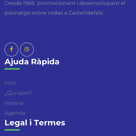
Desde 1966 promocionant i desenvolupant el
patinatge sobre rodes a Castelldefels.
Ajuda Ràpida
Inici
¿Qui som?
Horaris
Agenda
Legal i Termes