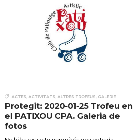
ACTES
,
ACTIVITATS
,
ALTRES TROFEUS
,
GALERIE
Protegit: 2020-01-25 Trofeu en
el PATIXOU CPA. Galeria de
fotos
No hi ha extracte perquè és una entrada