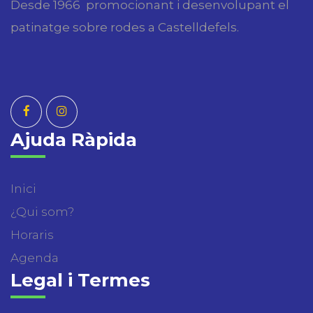
Desde 1966 promocionant i desenvolupant el
patinatge sobre rodes a Castelldefels.
Ajuda Ràpida
Inici
¿Qui som?
Horaris
Agenda
Legal i Termes