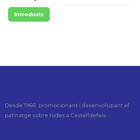
Desde 1966 promocionant i desenvolupant el
patinatge sobre rodes a Castelldefels.