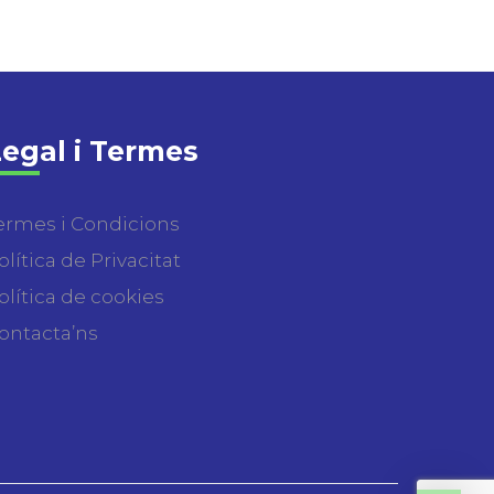
egal i Termes
ermes i Condicions
olítica de Privacitat
olítica de cookies
ontacta’ns