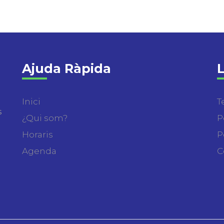
Ajuda Ràpida
L
Inici
T
s
¿Qui som?
P
Horaris
P
Agenda
C