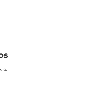
os
ció.