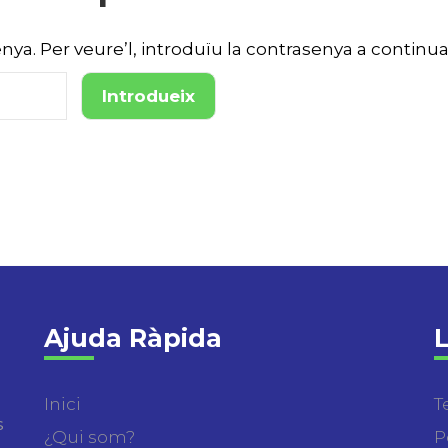
ya. Per veure’l, introduïu la contrasenya a continua
Ajuda Ràpida
L
Inici
T
s
¿Qui som?
P