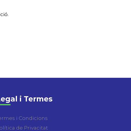
ció.
egal i Termes
ermes i Condicions
olítica de Privacitat