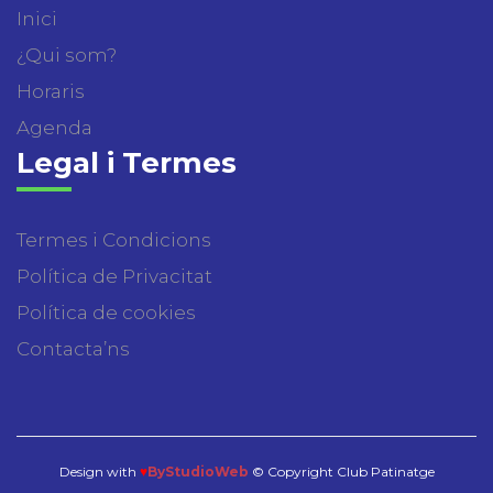
Inici
¿Qui som?
Horaris
Agenda
Legal i Termes
Termes i Condicions
Política de Privacitat
Política de cookies
Contacta’ns
Design with
♥
ByStudioWeb
© Copyright Club Patinatge