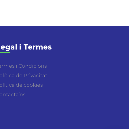
egal i Termes
ermes i Condicions
olítica de Privacitat
olítica de cookies
ontacta’ns