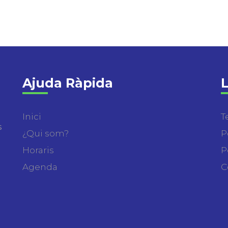
Ajuda Ràpida
L
Inici
T
s
¿Qui som?
P
Horaris
P
Agenda
C