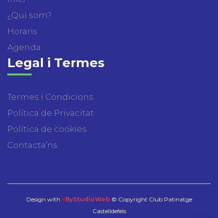
¿Qui som?
Horaris
Agenda
Legal i Termes
Termes i Condicions
Política de Privacitat
Política de cookies
Contacta’ns
Design with
♥
ByStudioWeb
© Copyright Club Patinatge
Castelldefels