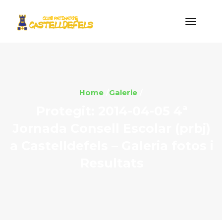
Home
Galerie
Protegit: 2014-04-05 4ª
Jornada Consell Escolar (prbj)
a Castelldefels – Galeria fotos i
Resultats