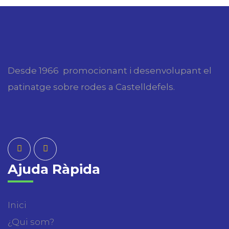
e
i
.
g
s
a
u
c
a
i
l
Desde 1966 promocionant i desenvolupant el
i
ó
patinatge sobre rodes a Castelldefels.
t
z
a
c
i
Ajuda Ràpida
o
n
Inici
s
¿Qui som?