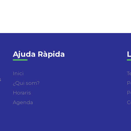
Ajuda Ràpida
L
Inici
T
s
¿Qui som?
P
Horaris
P
Agenda
C