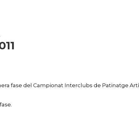
S
011
imera fase del Campionat Interclubs de Patinatge Artí
fase.