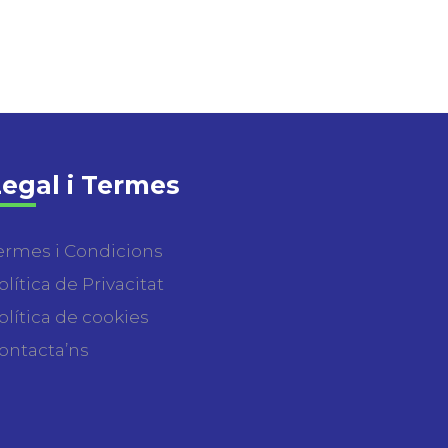
egal i Termes
ermes i Condicions
olítica de Privacitat
olítica de cookies
ontacta’ns