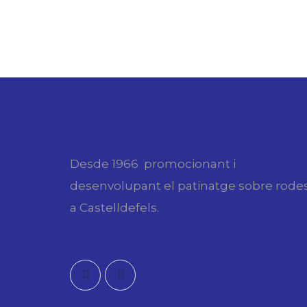
Desde 1966 promocionant i
desenvolupant el patinatge sobre rode
a Castelldefels.