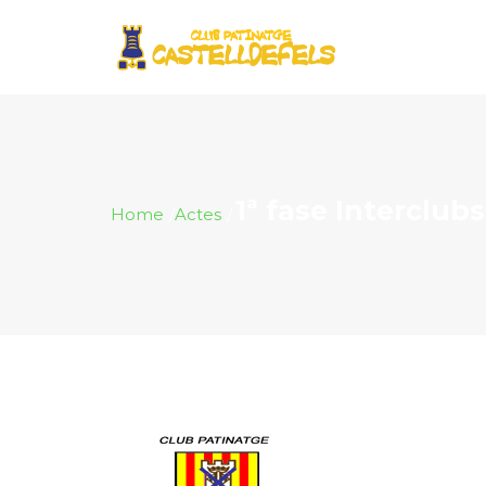
1ª fase Interclubs
Home
Actes