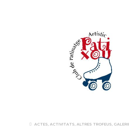
ACTES
,
ACTIVITATS
,
ALTRES TROFEUS
,
GALERI