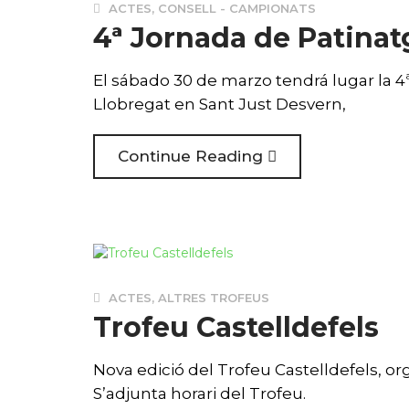
ACTES
,
CONSELL - CAMPIONATS
4ª Jornada de Patinatg
El sábado 30 de marzo tendrá lugar la 4ª
Llobregat en Sant Just Desvern,
Continue Reading
ACTES
,
ALTRES TROFEUS
Trofeu Castelldefels
Nova edició del Trofeu Castelldefels, or
S’adjunta horari del Trofeu.