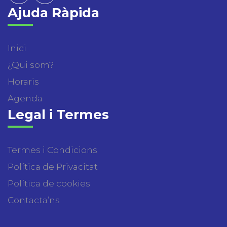
Ajuda Ràpida
Inici
¿Qui som?
Horaris
Agenda
Legal i Termes
Termes i Condicions
Política de Privacitat
Política de cookies
Contacta’ns