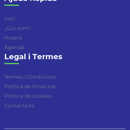
Inici
¿Qui som?
Horaris
Agenda
Legal i Termes
Termes i Condicions
Política de Privacitat
Política de cookies
Contacta’ns