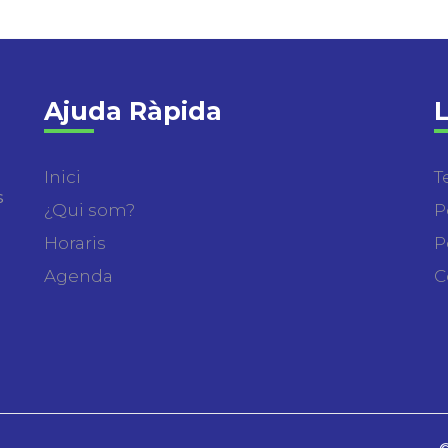
Ajuda Ràpida
L
Inici
T
s
¿Qui som?
P
Horaris
P
Agenda
C