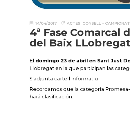
14/04/2017
ACTES
,
CONSELL - CAMPIONA
4ª Fase Comarcal d
del Baix LLobrega
El
domingo 23 de abril
en Sant Just D
Llobregat en la que participan las cate
S’adjunta cartell informatiu
Recordamos que la categoría Promesa-P5
hará clasificación.