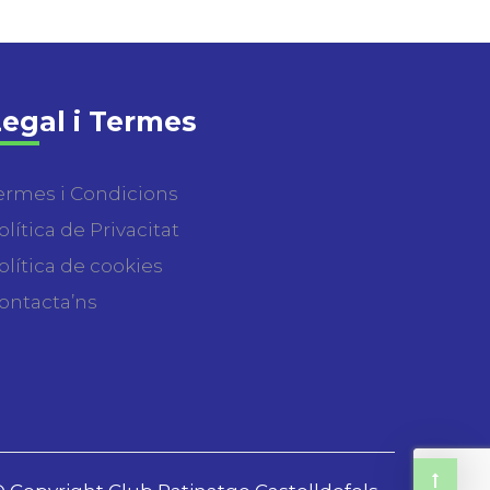
egal i Termes
ermes i Condicions
olítica de Privacitat
olítica de cookies
ontacta’ns