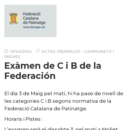
19/04/2014
ACTES
,
FEDERACIÓ - CAMPIONATS I
PROVES
Exàmen de C i B de la
Federación
El dia 3 de Maig pel matí, hi ha pase de nivell de
les categories C i B segons normativa de la
Federació Catalana de Patinatge.
Horaris i Pistes :
L’examen serà el dissabte 3 pel matí a Mollet: