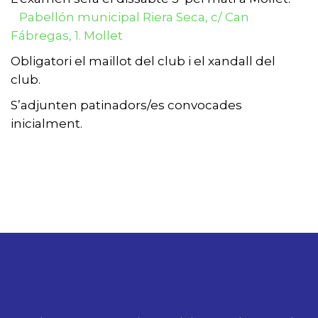
Pabellón municipal Riera Seca, c/ Can
Fábregas, 1. Mollet
Obligatori el maillot del club i el xandall del
club.
S’adjunten patinadors/es convocades
inicialment.