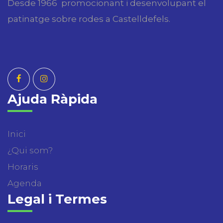
Desde 1966 promocionant i desenvolupant el
patinatge sobre rodes a Castelldefels.
Ajuda Ràpida
Inici
¿Qui som?
Horaris
Agenda
Legal i Termes