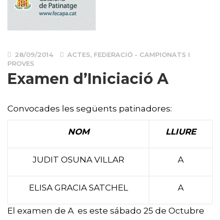
28/09/2014
ACTES
,
FEDERACIÓ - CAMPIONATS I
PROVES
Examen d’Iniciació A
Convocades les següents patinadores:
NOM
LLIURE
JUDIT OSUNA VILLAR
A
ELISA GRACIA SATCHEL
A
El examen de A es este sábado 25 de Octubre