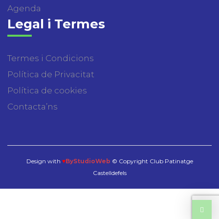
Agenda
Legal i Termes
Termes i Condicions
Política de Privacitat
Política de cookies
Contacta’ns
Design with
♥
ByStudioWeb
© Copyright Club Patinatge
Castelldefels