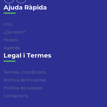
Ajuda Ràpida
Inici
¿Qui som?
Horaris
Agenda
Legal i Termes
Termes i Condicions
Política de Privacitat
Política de cookies
Contacta’ns