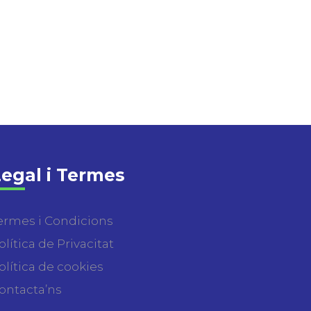
egal i Termes
ermes i Condicions
olítica de Privacitat
olítica de cookies
ontacta’ns