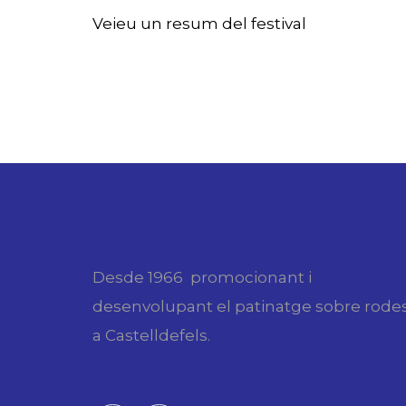
Veieu un resum del festival
Desde 1966 promocionant i
desenvolupant el patinatge sobre rode
a Castelldefels.