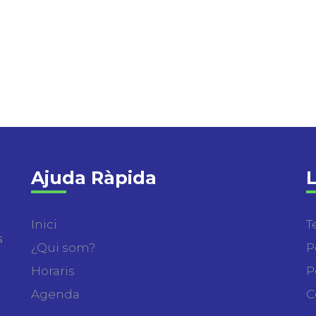
Ajuda Ràpida
L
Inici
T
s
¿Qui som?
P
Horaris
P
Agenda
C