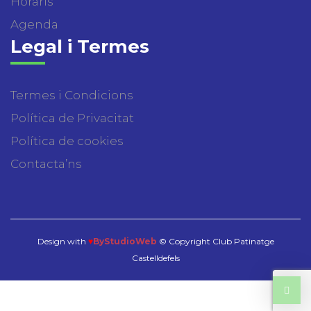
Horaris
Agenda
Legal i Termes
Termes i Condicions
Política de Privacitat
Política de cookies
Contacta’ns
Design with
♥
ByStudioWeb
© Copyright Club Patinatge
Castelldefels