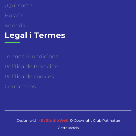
¿Qui som?
Horaris
Agenda
Legal i Termes
Termes i Condicions
Política de Privacitat
Política de cookies
Contacta’ns
Design with
♥
ByStudioWeb
© Copyright Club Patinatge
Castelldefels