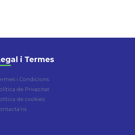
egal i Termes
ermes i Condicions
olítica de Privacitat
olítica de cookies
ontacta’ns