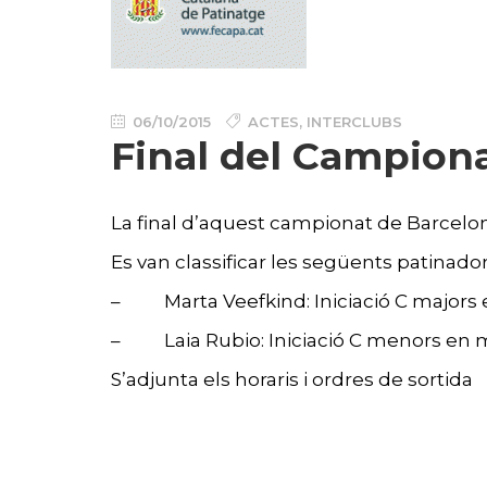
06/10/2015
ACTES
,
INTERCLUBS
Final del Campiona
La final d’aquest campionat de Barcelona
Es van classificar les següents patinado
– Marta Veefkind: Iniciació C majors en
– Laia Rubio: Iniciació C menors en mo
S’adjunta els horaris i ordres de sortida