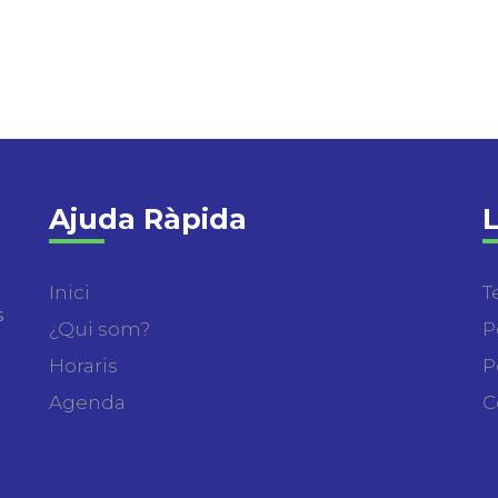
Ajuda Ràpida
L
Inici
T
s
¿Qui som?
P
Horaris
P
Agenda
C