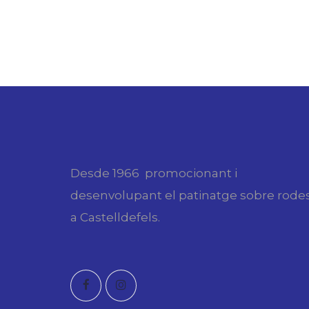
Desde 1966 promocionant i
desenvolupant el patinatge sobre rode
a Castelldefels.