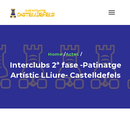
Home
Actes
Interclubs 2ª fase -Patinatge
Artístic LLiure- Castelldefels