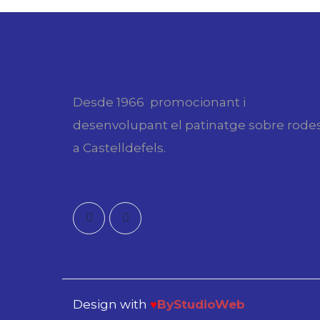
Desde 1966 promocionant i
desenvolupant el patinatge sobre rode
a Castelldefels.
Design with
♥
ByStudioWeb