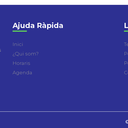
Ajuda Ràpida
L
Inici
T
s
¿Qui som?
P
Horaris
P
Agenda
C
©