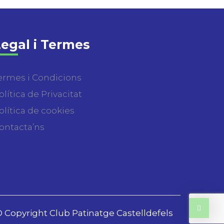
egal i Termes
ermes i Condicions
olítica de Privacitat
olítica de cookies
ontacta’ns
 Copyright Club Patinatge Castelldefels