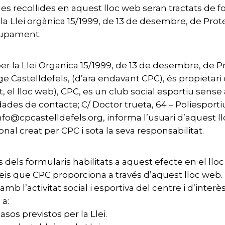
s recollides en aquest lloc web seran tractats de for
n la Llei orgànica 15/1999, de 13 de desembre, de Pr
lupament.
er la Llei Organica 15/1999, de 13 de desembre, de 
 Castelldefels, (d’ara endavant CPC), és propietari d
, el lloc web), CPC, es un club social esportiu sens
des de contacte; C/ Doctor trueta, 64 – Poliesport
fo@cpcastelldefels.org, informa l’usuari d’aquest llo
al creat per CPC i sota la seva responsabilitat.
és dels formularis habilitats a aquest efecte en el l
erveis que CPC proporciona a través d’aquest lloc web. 
l’activitat social i esportiva del centre i d’interès 
a:
sos previstos per la Llei.