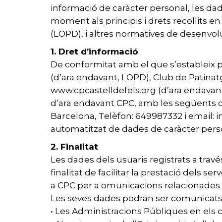
informació de caràcter personal, les dade
moment als principis i drets recollits e
(LOPD), i altres normatives de desenvo
1. Dret d’informació
De conformitat amb el que s’estableix p
(d’ara endavant, LOPD), Club de Patinatge
www.cpcastelldefels.org (d’ara endavant
d’ara endavant CPC, amb les següents da
Barcelona, Telèfon: 649987332 i email: in
automatitzat de dades de caràcter person
2. Finalitat
Les dades dels usuaris registrats a trav
finalitat de facilitar la prestació dels s
a CPC per a omunicacions relacionades amb 
Les seves dades podran ser comunicats 
• Les Administracions Públiques en els ca