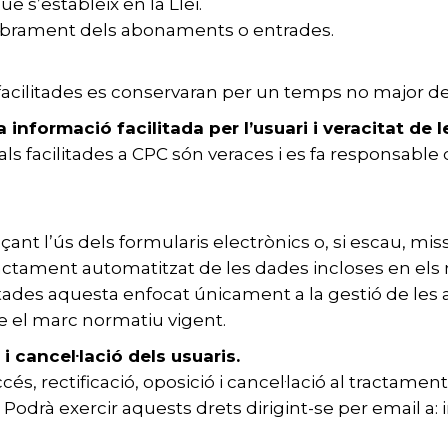
ue s’estableix en la Llei.
l cobrament dels abonaments o entrades.
acilitades es conservaran per un temps no major de
a informació facilitada per l’usuari i veracitat de 
als facilitades a CPC són veraces i es fa responsabl
nt l’ús dels formularis electrònics o, si escau, mis
ctament automatitzat de les dades incloses en els 
citades aquesta enfocat únicament a la gestió de les 
 el marc normatiu vigent.
 i cancel·lació dels usuaris.
cés, rectificació, oposició i cancel·lació al tractame
 Podrà exercir aquests drets dirigint-se per email a: