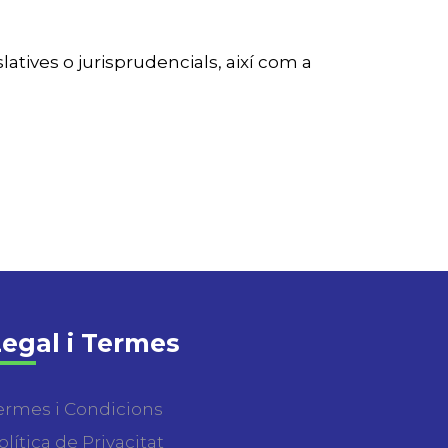
latives o jurisprudencials, així com a
egal i Termes
ermes i Condicions
olítica de Privacitat