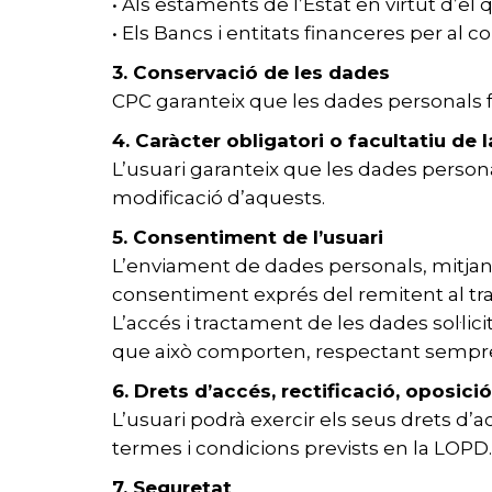
• Als estaments de l’Estat en virtut d’el q
• Els Bancs i entitats financeres per a
3. Conservació de les dades
CPC garanteix que les dades personals f
4. Caràcter obligatori o facultatiu de l
L’usuari garanteix que les dades person
modificació d’aquests.
5. Consentiment de l’usuari
L’enviament de dades personals, mitjança
consentiment exprés del remitent al tra
L’accés i tractament de les dades sol·li
que això comporten, respectant sempre
6. Drets d’accés, rectificació, oposició
L’usuari podrà exercir els seus drets d’ac
termes i condicions prevists en la LOPD.
7. Seguretat