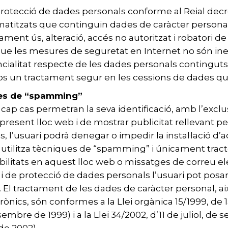
otecció de dades personals conforme al Reial decret 
titzats que continguin dades de caràcter personal, 
ment ús, alteració, accés no autoritzat i robatori de l
o que les mesures de seguretat en Internet no són 
cialitat respecte de les dades personals continguts
r-los un tractament segur en les cessions de dades qu
ues de “spamming”
ap cas permetran la seva identificació, amb l’exclusiv
present lloc web i de mostrar publicitat rellevant pe
as, l’usuari podrà denegar o impedir la instal·lació d
utilitza tècniques de “spamming” i únicament tract
bilitats en aquest lloc web o missatges de correu el
tat i de protecció de dades personals l’usuari pot pos
g. El tractament de les dades de caràcter personal,
trònics, són conformes a la Llei orgànica 15/1999, d
mbre de 1999) i a la Llei 34/2002, d’11 de juliol, de s