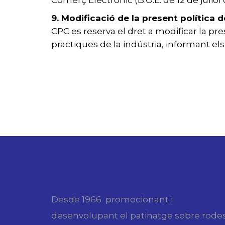
Comerç Electrònic (B.O.E. de 12 de juliol 
9. Modificació de la present política d
CPC es reserva el dret a modificar la pre
practiques de la indústria, informant els
Desde 1966 promocionant i
desenvolupant el patinatge sobre rode