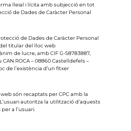
ma lleial i lícita amb subjecció en tot
otecció de Dades de Caràcter Personal
Protecció de Dades de Caràcter Personal
el titular del lloc web
e ànim de lucre, amb CIF G-58783887,
iu CAN ROCA – 08860 Castelldefels –
c de l’existència d’un fitxer
loc web són recaptats per CPC amb la
L’usuari autoritza la utilització d’aquests
per a l’usuari.