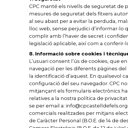
CPC manté els nivells de seguretat de pr
mesures de seguretat dels fitxers automa
al seu abast per a evitar la perduda, mala
lloc web, sense perjudici d’informar-l
complir amb l’haver de secret i confiden
legislació aplicable, així com a conferi
8. Informació sobre cookies i tècniq
L’usuari consent l’ús de cookies, que en c
navegació per les diferents pàgines del 
la identificació d’aquest. En qualsevol c
configuració del seu navegador. CPC no 
mitjançant els formularis electrònics ha
relatives a la nostra política de privaci
se per email a: info@cpcastelldefels.or
comercials realitzades per mitjans elec
de Caràcter Personal (B.O.E. de 14 de dese