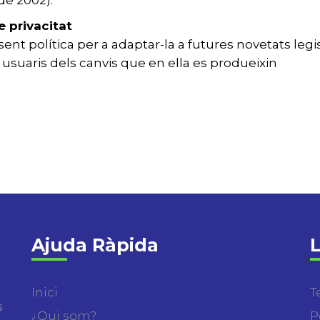
de 2002).
e privacitat
sent política per a adaptar-la a futures novetats legis
 usuaris dels canvis que en ella es produeixin
Ajuda Ràpida
L
Inici
T
s
¿Qui som?
P