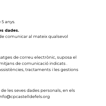
 5 anys.
les dades.
e de comunicar al mateix qualsevol
satges de correu electrònic, suposa el
mitjans de comunicació indicats .
assistències, tractaments i les gestions
nt de les seves dades personals, en els
 info@cpcastelldefels.org