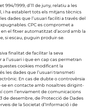
994/1999, d’11 de juny, relatiu a les
i ha establert tots els mitjans tècnics
es dades que l’usuari faciliti a través del
inexpugnables. CPC es compromet a
 en el fitxer automatitzat d’acord amb la
e, si escau, puguin produir-se.
a finalitat de facilitar la seva
r a l’usuari i que en cap cas permetran
’aquestes cookies modificant la
és les dades que l’usuari transmeti
ectrònic. En cas de dubte o controvèrsia
ar-se en contacte amb nosaltres dirigint-
 així com l’enviament de comunicacions
e 13 de desembre, de Protecció de Dades
erveis de la Societat d’Informació i de