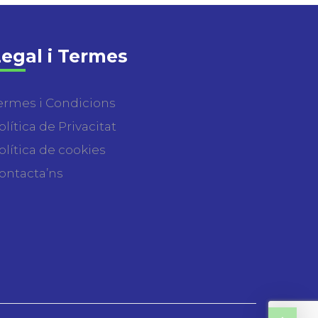
egal i Termes
ermes i Condicions
olítica de Privacitat
olítica de cookies
ontacta’ns