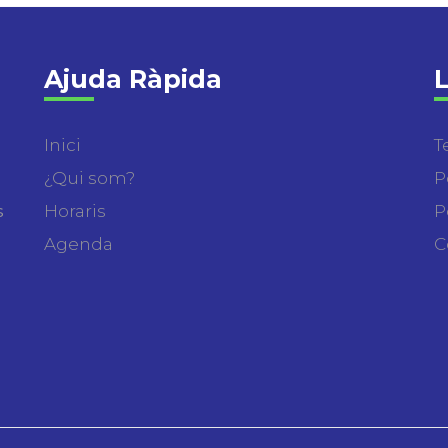
Ajuda Ràpida
L
Inici
T
¿Qui som?
P
s
Horaris
P
Agenda
C