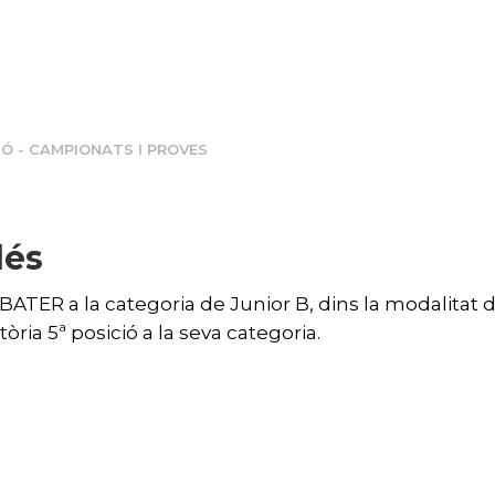
Ó - CAMPIONATS I PROVES
dés
ATER a la categoria de Junior B, dins la modalitat d
ria 5ª posició a la seva categoria.