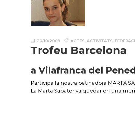
20/10/2009
ACTES
,
ACTIVITATS
,
FEDERACI
Trofeu Barcelona
a Vilafranca del Pene
Participa la nostra patinadora MARTA SAB
La Marta Sabater va quedar en una meritò