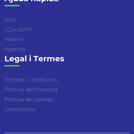
Inici
¿Qui som?
Horaris
Agenda
Legal i Termes
Termes i Condicions
Política de Privacitat
Política de cookies
Contacta’ns