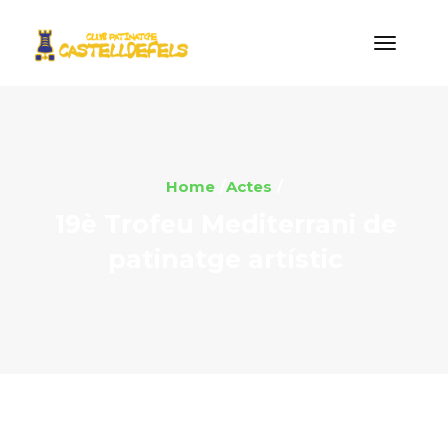
Home
Actes
19è Trofeu Mediterrani de
patinatge artístic