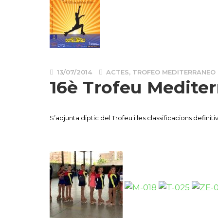
13/07/2014
ACTES
,
TROFEO MEDITERRANEO
16è Trofeu Mediter
S’adjunta diptic del Trofeu i les classificacions defini