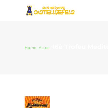
16è Trofeu Medit
Home
Actes