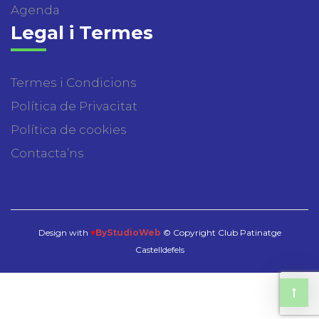
Agenda
Legal i Termes
Termes i Condicions
Política de Privacitat
Política de cookies
Contacta’ns
Design with
♥
ByStudioWeb
© Copyright Club Patinatge
Castelldefels