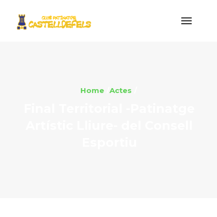
Home
Actes
Final Territorial -Patinatge
Artístic Lliure- del Consell
Esportiu