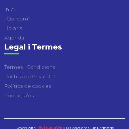
Inici
¿Qui som?
Horaris
Agenda
Legal i Termes
Termes i Condicions
Política de Privacitat
Política de cookies
Contacta’ns
Design with
♥
ByStudioWeb
© Copyright Club Patinatge